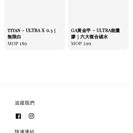
titan - ULTRA X 0.3｜
GA黃金甲 - ULTRA能量
無限白
膠｜六大複合碳水
Regular
MOP 189
Regular
MOP 299
price
price
追蹤我們
快速連結