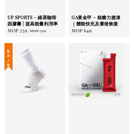
UP SPORTS - 綠茶咖啡
GA黃金甲 - 核糖力捷凍
因膠囊 | 提高能量利用率
｜體能快充及賽後恢復
Sale
MOP 259
Regular
Regular
MOP 649
MOP 339
price
price
price
新 品 上 架