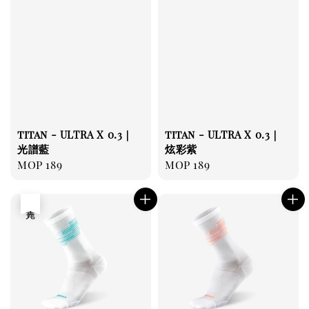
titan - ULTRA X 0.3｜
titan - ULTRA X 0.3｜
光譜藍
炫彩紫
Regular
MOP 189
Regular
MOP 189
price
price
售完