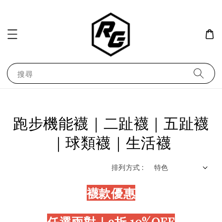
搜尋
跑步機能襪｜二趾襪｜五趾襪
｜球類襪｜生活襪
排列方式 :
襪款優惠
任選兩對｜9折 10%OFF