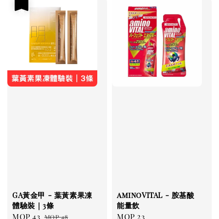
優惠
GA黃金甲 - 葉黃素果凍
aminoVITAL - 胺基酸
體驗裝｜3條
能量飲
Sale
MOP 43
Regular
Regular
MOP 23
MOP 48