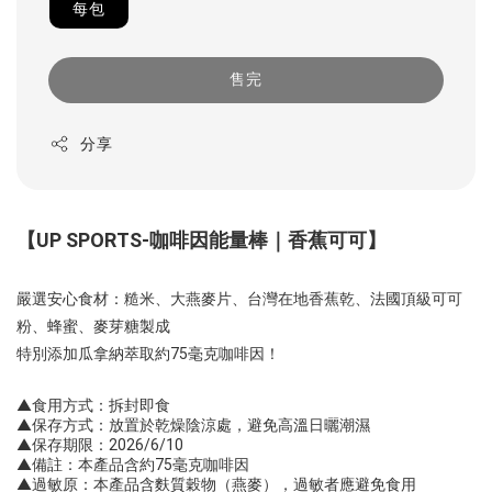
每包
售完
分享
【UP SPORTS-咖啡因能量棒｜香蕉可可】
嚴選安心食材：糙米、大燕麥片、台灣在地香蕉乾、法國頂級可可
粉、蜂蜜、麥芽糖製成
特別添加瓜拿納萃取約75毫克咖啡因！
▲食用方式：
拆封即食
▲保存方式：放置於乾燥陰涼處，避免高溫日曬潮濕
▲保存期限：2026/6/10
▲備註：本產品含約75毫克咖啡因
▲過敏原：本產品含麩質穀物（燕麥），過敏者應避免食用