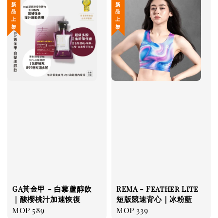
新 品 上 架
新 品 上 架
GA黃金甲 - 白藜蘆醇飲
REMA - Feather Lite
｜酸櫻桃汁加速恢復
短版競速背心｜冰粉藍
Regular
MOP 589
Regular
MOP 339