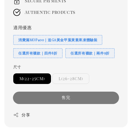
Secure payments
Authentic products
適用優惠
消費滿MOP400｜送GA黃金甲葉黃素果凍體驗裝
任選所有襪款｜四件8折
任選所有襪款｜兩件9折
尺寸
M(22-25CM)
L(26-28CM)
售完
分享