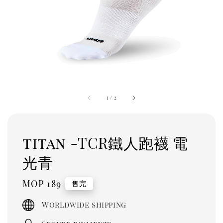
1
/
2
titan -TCR鐵人跑襪 電
光青
Regular
MOP 189
售完
price
Worldwide shipping