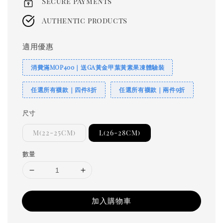
Secure payments
Authentic products
適用優惠
消費滿MOP400｜送GA黃金甲葉黃素果凍體驗裝
任選所有襪款｜四件8折
任選所有襪款｜兩件9折
尺寸
M(22-25CM)
L(26-28CM)
數量
加入購物車