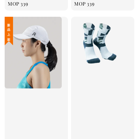
Regular
MOP 339
Regular
MOP 339
price
price
新 品 上 架