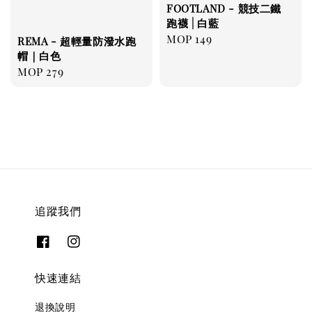
FOOTLAND - 競技二鐵
跑襪 | 白藍
Regular
MOP 149
REMA - 超輕量防潑水跑
price
帽｜白色
Regular
MOP 279
price
追蹤我們
快速連結
退換說明