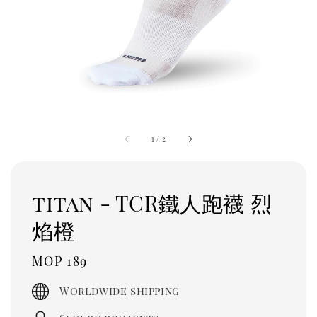
1
/
2
titan - TCR鐵人跑襪 烈
焰橙
Regular
MOP 189
price
Worldwide shipping