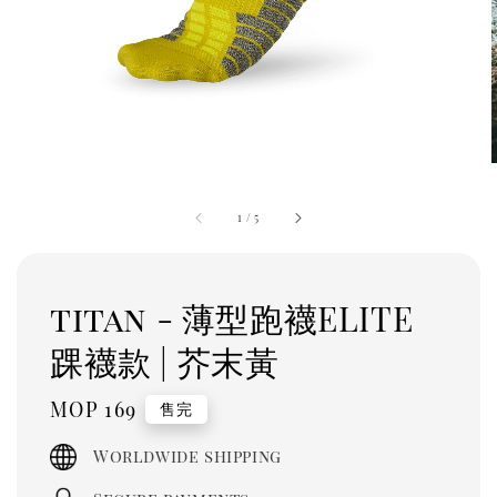
1
/
5
titan - 薄型跑襪ELITE
踝襪款 | 芥末黃
Regular
MOP 169
售完
price
Worldwide shipping