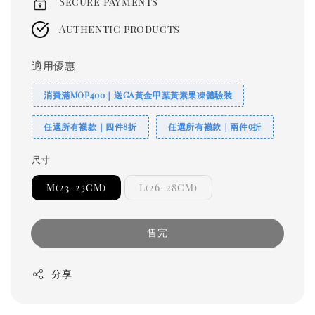
Secure payments
Authentic products
適用優惠
消費滿MOP400｜送GA黃金甲葉黃素果凍體驗裝
任選所有襪款｜四件8折
任選所有襪款｜兩件9折
尺寸
M(23-25CM)
L(26-28CM)
售完
分享