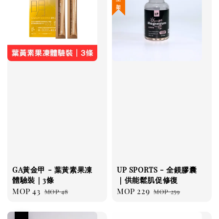
GA黃金甲 - 葉黃素果凍
UP SPORTS - 全鎂膠囊
體驗裝｜3條
｜供能鬆肌促修復
Sale
MOP 43
Regular
Sale
MOP 229
Regular
MOP 48
MOP 259
price
price
price
price
優惠