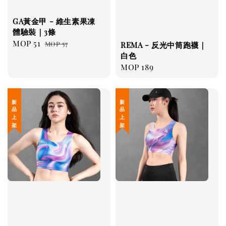
GA黃金甲 - 維生素果凍
體驗裝｜3條
Sale
MOP 51
Regular
MOP 57
REMA - 反光中筒跑襪｜
price
price
白色
Regular
MOP 189
price
新 品 上 架
新 品 上 架