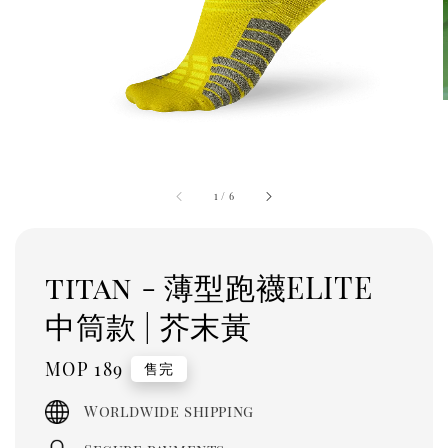
1
/
6
titan - 薄型跑襪ELITE
中筒款 | 芥末黃
Regular
MOP 189
售完
price
Worldwide shipping