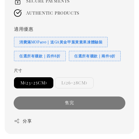
Secure payments
Authentic products
適用優惠
消費滿MOP400｜送GA黃金甲葉黃素果凍體驗裝
任選所有襪款｜四件8折
任選所有襪款｜兩件9折
尺寸
M(23-25CM)
L(26-28CM)
售完
分享