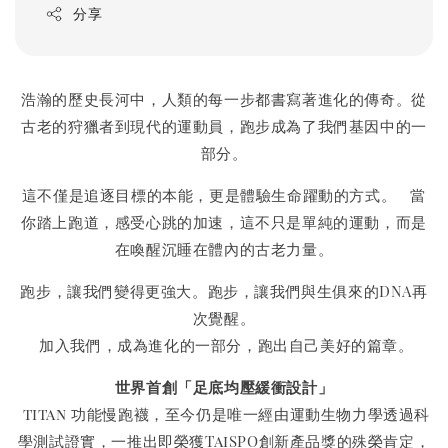
分享
浩瀚的歷史長河中，人類的每一步都書寫著進化的傳奇。從
古老的狩獵者到現代的運動員，跑步成為了我們基因中的一
部分。
這不僅是追逐目標的本能，更是體驗生命躍動的方式。 當
你踏上跑道，感受心跳的加速，這不只是單純的運動，而是
在喚醒沉睡在體內的古老力量。
跑步，讓我們變得更強大。跑步，讓我們與生俱來的DNA再
次覺醒。
加入我們，成為進化的一部分，跑出自己美好的篇章。
世界首創「足底均壓緩衝設計」
titan 功能慢跑襪，至今仍是唯一經由運動生物力學透過科
學測試證實，一推出即榮獲TaiSPO創新產品獎的殊榮肯定，