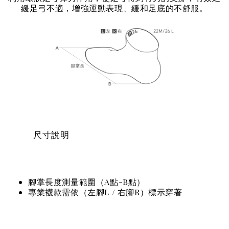
緩足弓不適，增強運動表現、緩和足底的不舒服。
尺寸說明
腳掌長度測量範圍（A點-B點）
專業襪款需依（左腳L / 右腳R）標示穿著