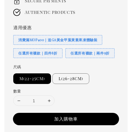
Secure payments
Authentic products
適用優惠
消費滿MOP400｜送GA黃金甲葉黃素果凍體驗裝
任選所有襪款｜四件8折
任選所有襪款｜兩件9折
尺碼
M(22-25CM)
L(26-28CM)
數量
加入購物車