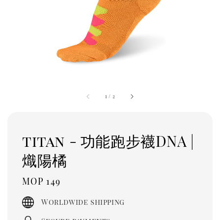
1
/
2
titan - 功能跑步襪DNA |
熾陽橘
Regular
MOP 149
price
Worldwide shipping