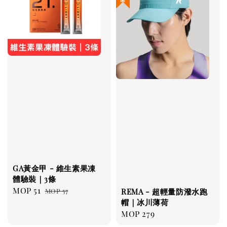
GA黃金甲 - 維生素果凍
體驗裝｜3條
Sale
MOP 51
Regular
MOP 57
REMA - 超輕量防潑水跑
price
price
帽｜冰川薄荷
Regular
MOP 279
price