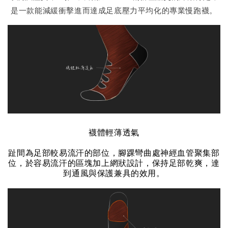
是一款能減緩衝擊進而達成足底壓力平均化的專業慢跑襪。
襪體輕薄透氣
趾間為足部較易流汗的部位，腳踝彎曲處神經血管聚集部
位，於容易流汗的區塊加上網狀設計，保持足部乾爽，達
到通風與保護兼具的效用。