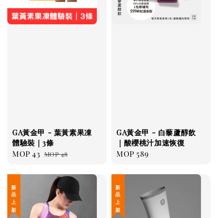
GA黃金甲 - 葉黃素果凍
GA黃金甲 - 白藜蘆醇飲
體驗裝｜3條
｜酸櫻桃汁加速恢復
Sale
MOP 43
Regular
Regular
MOP 589
MOP 48
price
price
price
新 品 上 架
新 品 上 架