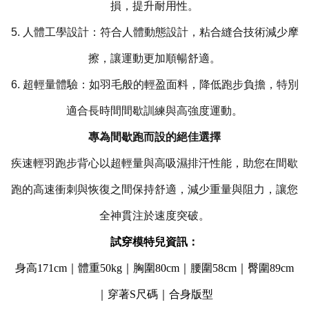
損，提升耐用性。
5. 人體工學設計：符合人體動態設計，粘合縫合技術減少摩
擦，讓運動更加順暢舒適。
6. 超輕量體驗：如羽毛般的輕盈面料，降低跑步負擔，特別
適合長時間間歇訓練與高強度運動。
專為間歇跑而設的絕佳選擇
疾速輕羽跑步背心以超輕量與高吸濕排汗性能，助您在間歇
跑的高速衝刺與恢復之間保持舒適，減少重量與阻力，讓您
全神貫注於速度突破。
試穿模特兒資訊：
身高171cm｜體重50kg｜胸圍80cm｜腰圍58cm｜臀圍89cm
｜穿著S尺碼｜合身版型