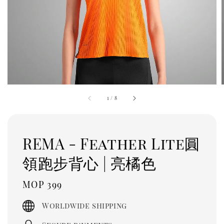
1
/
8
REMA - Feather Lite圓
領跑步背心 | 亮橘色
Regular
MOP 399
price
Worldwide shipping