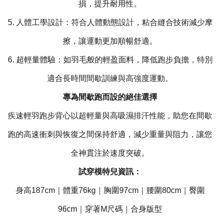
損，提升耐用性。
5. 人體工學設計：符合人體動態設計，粘合縫合技術減少摩
擦，讓運動更加順暢舒適。
6. 超輕量體驗：如羽毛般的輕盈面料，降低跑步負擔，特別
適合長時間間歇訓練與高強度運動。
專為間歇跑而設的絕佳選擇
疾速輕羽跑步背心以超輕量與高吸濕排汗性能，助您在間歇
跑的高速衝刺與恢復之間保持舒適，減少重量與阻力，讓您
全神貫注於速度突破。
試穿模特兒資訊：
身高187cm｜體重76kg｜胸圍97cm｜腰圍80cm｜臀圍
96cm｜穿著M尺碼｜合身版型