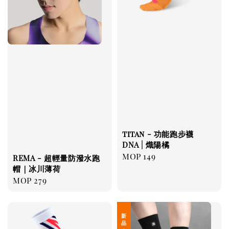
titan - 功能跑步襪
DNA | 熾陽橘
Regular
MOP 149
REMA - 超輕量防潑水跑
price
帽｜冰川薄荷
Regular
MOP 279
price
新 品 上 架