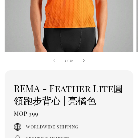
1
/
10
REMA - Feather Lite圓
領跑步背心 | 亮橘色
Regular
MOP 399
price
Worldwide shipping