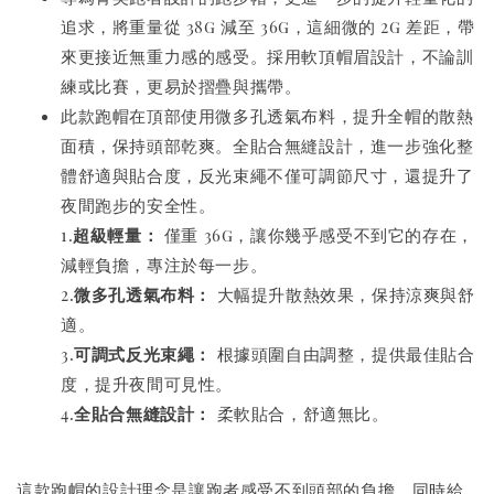
追求，將重量從 38g 減至 36g，這細微的 2g 差距，帶
來更接近無重力感的感受。採用軟頂帽眉設計，不論訓
練或比賽，更易於摺疊與攜帶。
此款跑帽在頂部使用微多孔透氣布料，提升全帽的散熱
面積，保持頭部乾爽。全貼合無縫設計，進一步強化整
體舒適與貼合度，反光束繩不僅可調節尺寸，還提升了
夜間跑步的安全性。
1.
超級輕量：
僅重 36g，讓你幾乎感受不到它的存在，
減輕負擔，專注於每一步。
2.
微多孔透氣布料：
大幅提升散熱效果，保持涼爽與舒
適。
3.
可調式反光束繩：
根據頭圍自由調整，提供最佳貼合
度，提升夜間可見性。
4.
全貼合無縫設計：
柔軟貼合，舒適無比。
這款跑帽的設計理念是讓跑者感受不到頭部的負擔，同時給