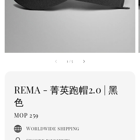
1
/
5
REMA - 菁英跑帽2.0 | 黑
色
Regular
MOP 259
price
Worldwide shipping