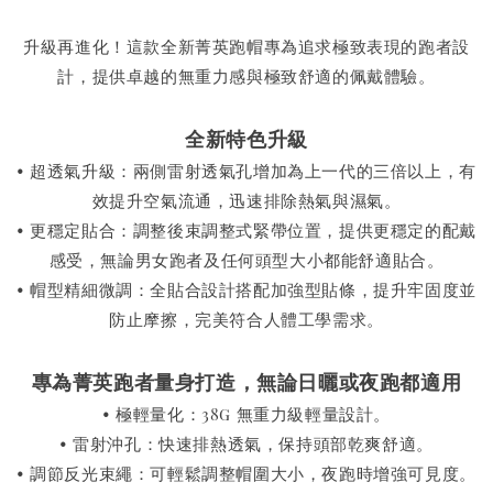
升級再進化！這款全新菁英跑帽專為追求極致表現的跑者設
計，提供卓越的無重力感與極致舒適的佩戴體驗。
全新特色升級
• 超透氣升級：兩側雷射透氣孔增加為上一代的三倍以上，有
效提升空氣流通，迅速排除熱氣與濕氣。
• 更穩定貼合：調整後束調整式緊帶位置，提供更穩定的配戴
感受，無論男女跑者及任何頭型大小都能舒適貼合。
• 帽型精細微調：全貼合設計搭配加強型貼條，提升牢固度並
防止摩擦，完美符合人體工學需求。
專為菁英跑者量身打造，無論日曬或夜跑都適用
• 極輕量化：38g 無重力級輕量設計。
• 雷射沖孔：快速排熱透氣，保持頭部乾爽舒適。
• 調節反光束繩：可輕鬆調整帽圍大小，夜跑時增強可見度。