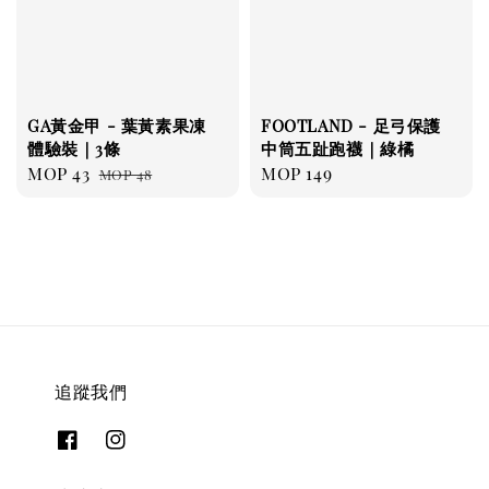
GA黃金甲 - 葉黃素果凍
FOOTLAND - 足弓保護
體驗裝｜3條
中筒五趾跑襪｜綠橘
Sale
MOP 43
Regular
Regular
MOP 149
MOP 48
price
price
price
追蹤我們