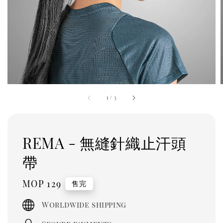
1
/
3
REMA - 無縫針織止汗頭
帶
Regular
MOP 129
售完
price
Worldwide shipping