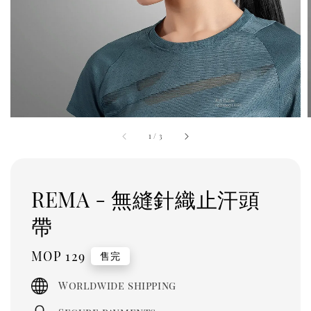
1
/
3
REMA - 無縫針織止汗頭
帶
Regular
MOP 129
售完
price
Worldwide shipping