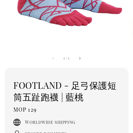
1
/
5
FOOTLAND - 足弓保護短
筒五趾跑襪 | 藍桃
Regular
MOP 129
price
Worldwide shipping