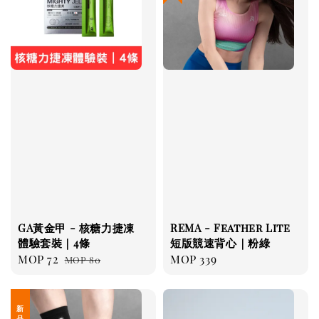
GA黃金甲 - 核糖力捷凍
REMA - Feather Lite
體驗套裝｜4條
短版競速背心｜粉綠
Sale
MOP 72
Regular
Regular
MOP 339
MOP 80
price
price
price
新 品 上 架