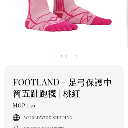
1
/
5
FOOTLAND - 足弓保護中
筒五趾跑襪 | 桃紅
Regular
MOP 149
price
Worldwide shipping