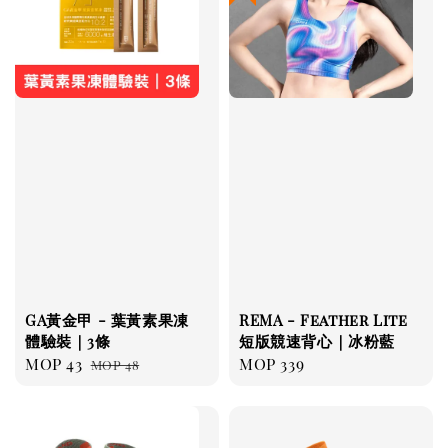
GA黃金甲 - 葉黃素果凍
REMA - Feather Lite
體驗裝｜3條
短版競速背心｜冰粉藍
Sale
MOP 43
Regular
Regular
MOP 339
MOP 48
price
price
price