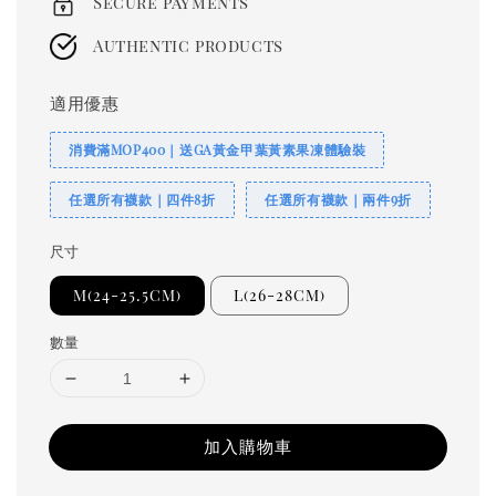
Secure payments
Authentic products
適用優惠
消費滿MOP400｜送GA黃金甲葉黃素果凍體驗裝
任選所有襪款｜四件8折
任選所有襪款｜兩件9折
尺寸
M(24-25.5CM)
L(26-28CM)
數量
加入購物車