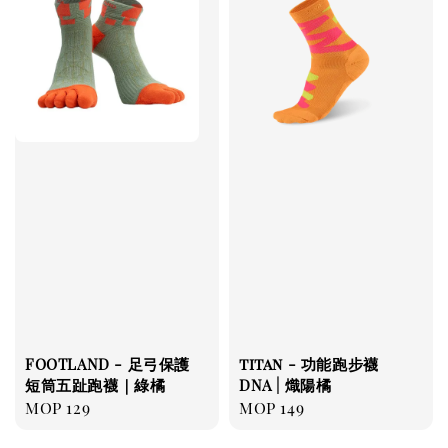
FOOTLAND - 足弓保護
titan - 功能跑步襪
短筒五趾跑襪｜綠橘
DNA | 熾陽橘
Regular
MOP 129
Regular
MOP 149
price
price