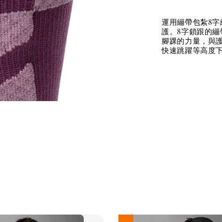
運用繃帶包紮8
護。8字鎖跟的
腳踝的力量，與
快速跳躍等高度