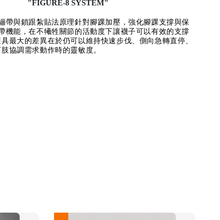
"FIGURE-8 SYSTEM"
字繃帶與鎖跟紮貼法原理針對腳踝加壓，強化腳踝支撐與保
繃帶機能，在不犧牲關節的活動度下讓襪子可以有效的支撐
護具最大的差異在於仍可以維持快速步伐、側向急轉直停、
下肢協調需求動作時的靈敏度。