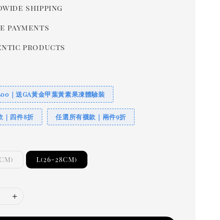
wide shipping
e payments
ntic products
400｜送GA黃金甲葉黃素果凍體驗裝
款｜四件8折
任選所有襪款｜兩件9折
5CM)
L(26-28CM)