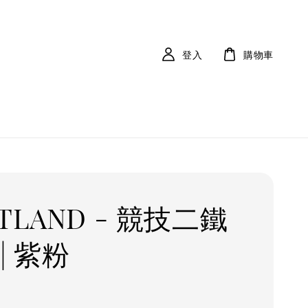
登入
購物車
TLAND - 競技二鐵
| 紫粉
r