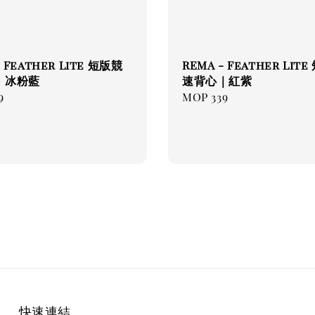
- Feather Lite 短版競
REMA - Feather Lit
｜冰粉藍
速背心｜紅紫
ar
9
Regular
MOP 339
price
快速連結