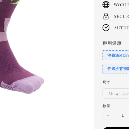
price
World
Secur
Authe
適用優惠
消費滿MOP
任選所有襪
尺寸
M(24-25.
數量