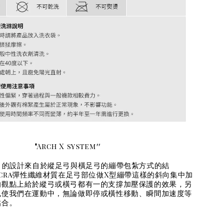
"
"
Arch X system
stem 的設計來自於縱足弓與橫足弓的繃帶包紮方式的結
ycra彈性纖維材質在足弓部位做X型繃帶這樣的斜向集中加
的觀點上給於縱弓或橫弓都有一的支撐加壓保護的效果，另
也使我們在運動中，無論做即停或橫性移動、瞬間加速度等
貼合。