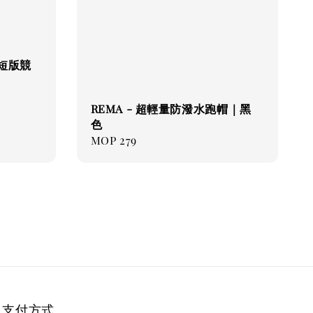
e 短版競
REMA - 超輕量防潑水跑帽｜黑
色
Regular
MOP 279
price
支付方式