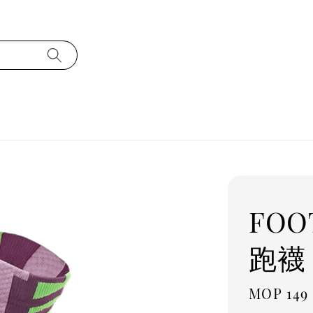
FOO
跑襪 
Regula
MOP 149