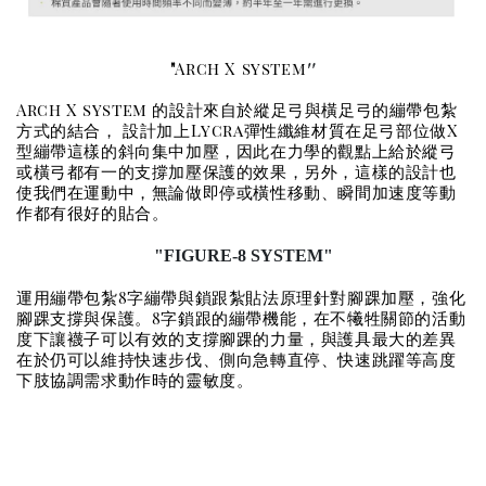
"
"
Arch X system
Arch X system 的設計來自於縱足弓與橫足弓的繃帶包紮
方式的結合， 設計加上Lycra彈性纖維材質在足弓部位做X
型繃帶這樣的斜向集中加壓，因此在力學的觀點上給於縱弓
或橫弓都有一的支撐加壓保護的效果，另外，這樣的設計也
使我們在運動中，無論做即停或橫性移動、瞬間加速度等動
作都有很好的貼合。
"FIGURE-8 SYSTEM"
運用繃帶包紮8字繃帶與鎖跟紮貼法原理針對腳踝加壓，強化
腳踝支撐與保護。8字鎖跟的繃帶機能，在不犧牲關節的活動
度下讓襪子可以有效的支撐腳踝的力量，與護具最大的差異
在於仍可以維持快速步伐、側向急轉直停、快速跳躍等高度
下肢協調需求動作時的靈敏度。