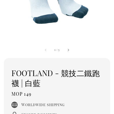
1
/
5
FOOTLAND - 競技二鐵跑
襪 | 白藍
Regular
MOP 149
price
Worldwide shipping