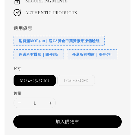
Secure payments
Authentic products
適用優惠
消費滿MOP400｜送GA黃金甲葉黃素果凍體驗裝
任選所有襪款｜四件8折
任選所有襪款｜兩件9折
尺寸
M(24-25.5CM)
L(26-28CM)
數量
加入購物車