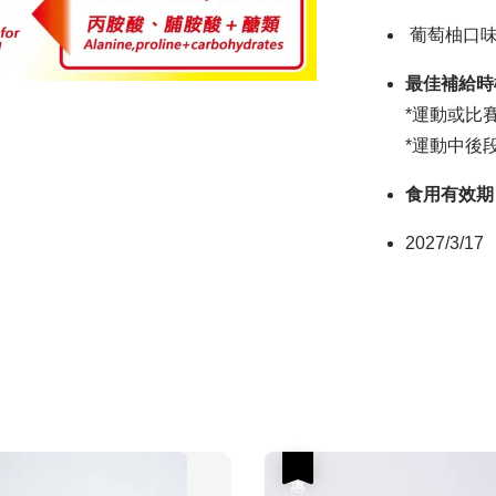
葡萄柚口
最佳補給時
*運動或比
*運動中後
食用有效期
2027/3/17
優惠