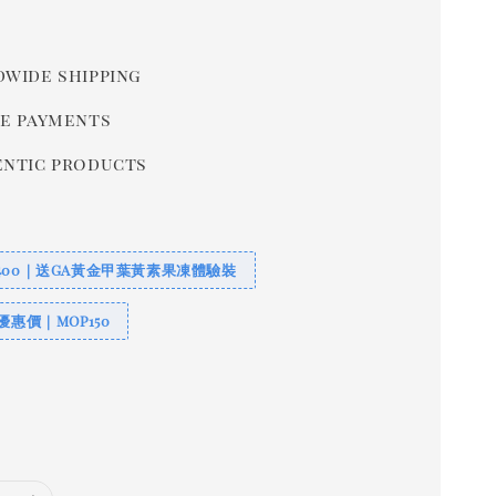
r
wide shipping
e payments
ntic products
400｜送GA黃金甲葉黃素果凍體驗裝
優惠價｜MOP150