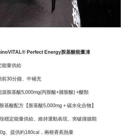
inoVITAL® Perfect Energy胺基酸能量凍
定能量供給
動前30分鐘、中補充
胺基酸5,000mg(丙胺酸+脯胺酸) +醣類
基酸配方【胺基酸5,000mg + 碳水化合物】
段穩定能量供給、維持運動表現、突破撞牆期
0g、提供約180cal，兩根香蕉熱量