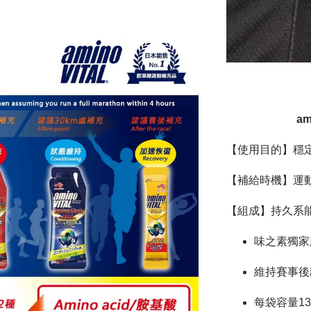
am
【使用目的】穩
【補給時機】運
【組成】持久系能源
味之素獨家胺
維持賽事後
每袋容量13