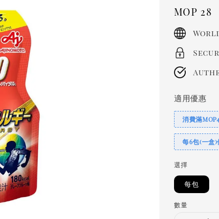
Regula
MOP 28
price
World
Secur
Authe
適用優惠
消費滿MOP
每6包(一盒)
選擇
每包
數量