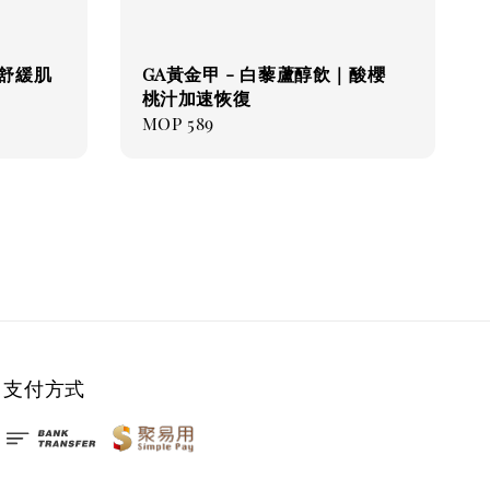
| 舒緩肌
GA黃金甲 - 白藜蘆醇飲｜酸櫻
桃汁加速恢復
Regular
MOP 589
price
支付方式