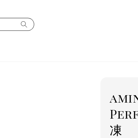
ami
Per
凍