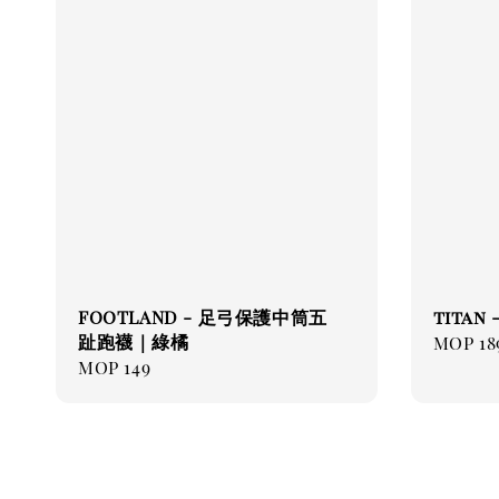
FOOTLAND - 足弓保護中筒五
titan
趾跑襪｜綠橘
Regul
MOP 18
Regular
MOP 149
price
price