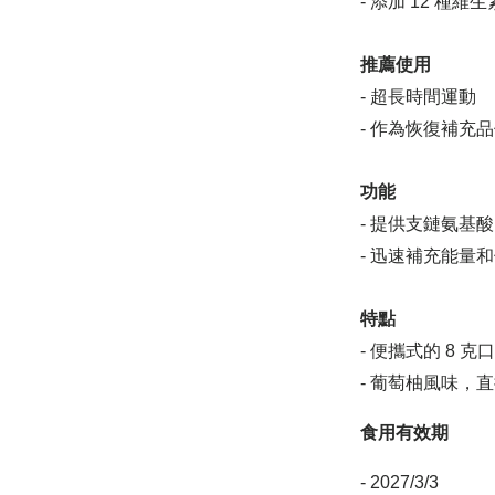
- 添加 12 種
推薦使用
- 超長時間運動
- 作為恢復補充
功能
- 提供支鏈氨基
- 迅速補充能量
特點
- 便攜式的 8 
-
葡萄柚風味
，直
食用有效期
- 2027/3/3