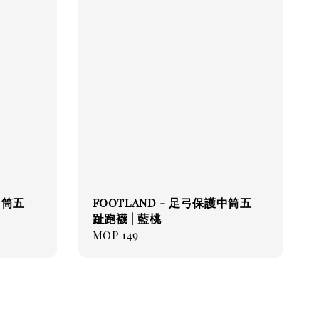
中筒五
FOOTLAND - 足弓保護中筒五
趾跑襪 | 藍桃
Regular
MOP 149
price