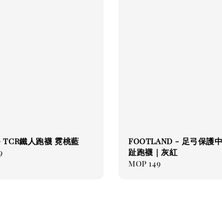
 - TCR鐵人跑襪 霓桃藍
FOOTLAND - 足弓保護
趾跑襪｜灰紅
ar
9
Regular
MOP 149
price