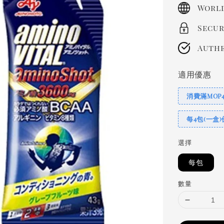
price
World
Secur
Authe
適用優惠
消費滿MOP
每4包(一盒)
選擇
每包
數量