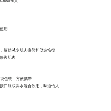
維生素和礦物質
品使用
酸，幫助減少肌肉疲勞和促進恢復
和修復肌肉
克口袋包裝，方便攜帶
接口服或與水混合飲用，味道怡人