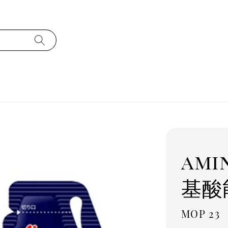
ami
基酸
Regula
MOP 23