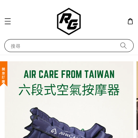
搜尋
開 放 訂 購