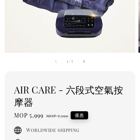
1
/
7
AIR CARE - 六段式空氣按
摩器
Sale
MOP 5,999
Regular
優惠
MOP 7,199
price
price
Worldwide shipping