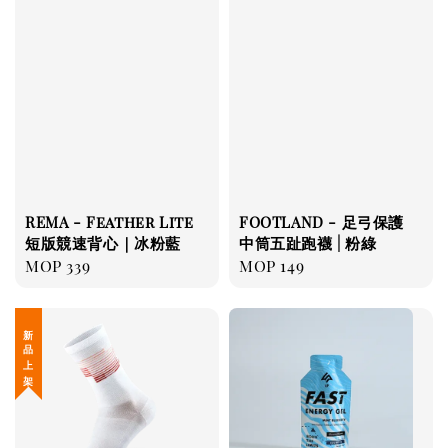
REMA - Feather Lite
FOOTLAND - 足弓保護
短版競速背心｜冰粉藍
中筒五趾跑襪 | 粉綠
Regular
MOP 339
Regular
MOP 149
price
price
新 品 上 架