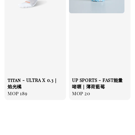
titan - ULTRA X 0.3｜
UP SPORTS - FAST能量
焰光橘
啫喱｜薄荷藍莓
Regular
MOP 189
Regular
MOP 20
price
price