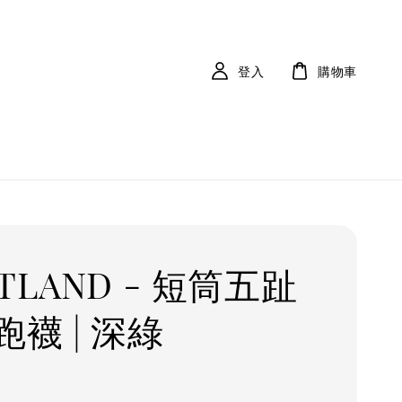
登入
購物車
TLAND - 短筒五趾
襪 | 深綠
r