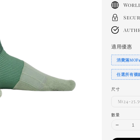
price
World
Secur
Authe
適用優惠
消費滿MOP
任選所有襪
尺寸
M(24-25.
數量