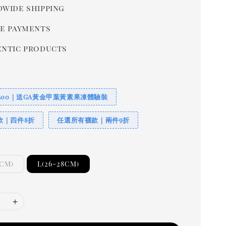
wide shipping
e payments
ntic products
400｜送GA黃金甲葉黃素果凍體驗裝
款｜四件8折
任選所有襪款｜兩件9折
5CM)
L(26-28CM)