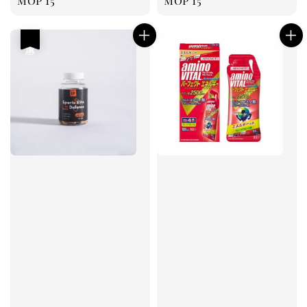
Regular
MOP 15
Regular
MOP 15
price
price
優惠