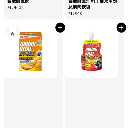
基酸能量飲
基酸能量沖劑｜補充水份
及肌肉恢復
Regular
MOP 23
Regular
MOP 9
price
price
售完