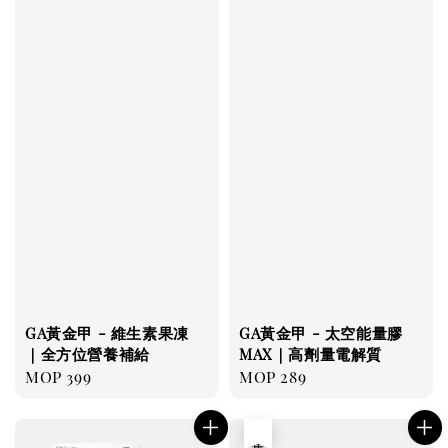
GA黃金甲 - 維生素果凍
GA黃金甲 - 太空能量膠
｜全方位營養補給
MAX｜高劑量電解質
Regular
MOP 399
Regular
MOP 289
price
price
售完