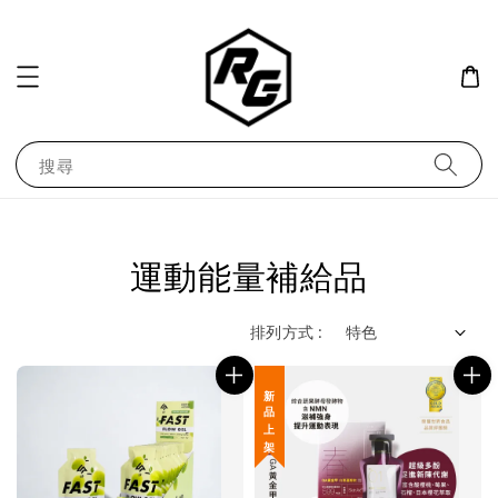
搜尋
運動能量補給品
排列方式 :
新 品 上 架