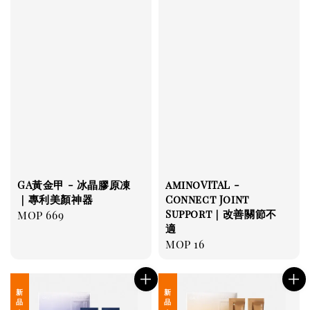
GA黃金甲 - 冰晶膠原凍
aminoVITAL -
｜專利美顏神器
Connect Joint
Support｜改善關節不
Regular
MOP 669
適
price
Regular
MOP 16
price
新 品 上 架
新 品 上 架