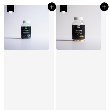
price
price
price
price
優惠
優惠