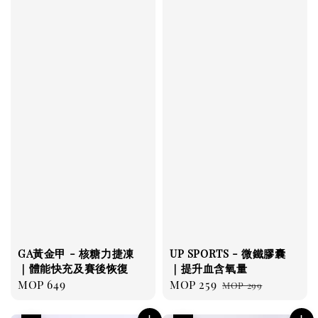
GA黃金甲 - 核糖力捷凍
UP SPORTS - 微鐵膠囊
｜體能快充及賽後恢復
｜提升血含氧量
Regular
MOP 649
Sale
MOP 259
Regular
MOP 299
price
price
price