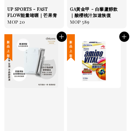
UP SPORTS - FAST
GA黃金甲 - 白藜蘆醇飲
FLOW能量啫喱｜芒果青
｜酸櫻桃汁加速恢復
Regular
MOP 20
Regular
MOP 589
price
price
新 品 上 架
新 品 上 架