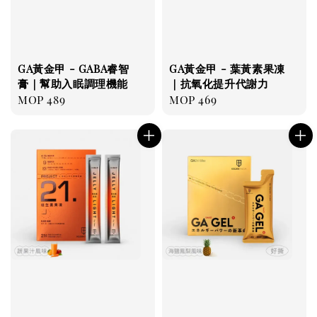
GA黃金甲 - GABA睿智
GA黃金甲 - 葉黃素果凍
膏｜幫助入眠調理機能
｜抗氧化提升代謝力
Regular
MOP 489
Regular
MOP 469
price
price