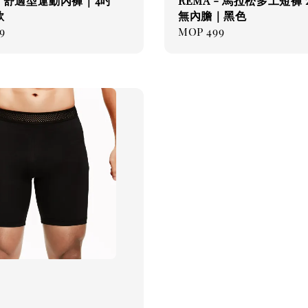
 - 舒適型運動內褲｜4吋
REMA - 馬拉松多工短褲 
款
無內膽｜黑色
ar
9
Regular
MOP 499
price