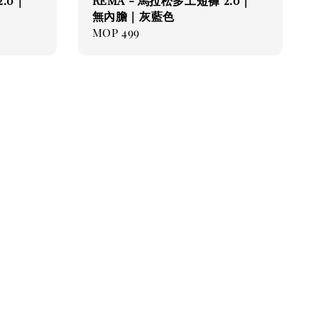
2.0｜
REMA - 馬拉松多工短褲 2.0｜
無內膽｜灰藍色
Regular
MOP 499
price