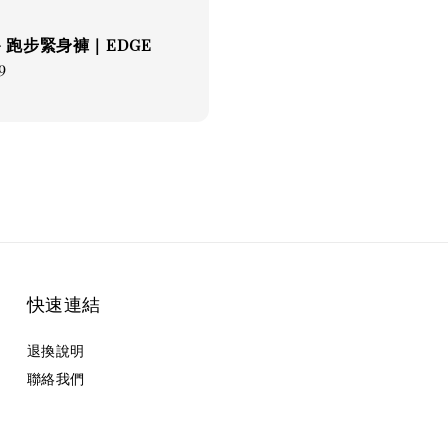
 - 跑步緊身褲｜EDGE
ar
9
快速連結
退換說明
聯絡我們