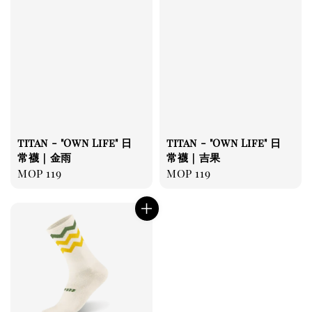
titan - "Own Life" 日
titan - "Own Life" 日
常襪｜金雨
常襪｜吉果
Regular
MOP 119
Regular
MOP 119
price
price