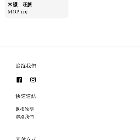
常襪｜旺脈
Regular
MOP 119
price
追蹤我們
快速連結
退換說明
聯絡我們
支付方式