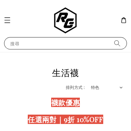
搜尋
生活襪
排列方式 :
襪款優惠
任選兩對｜9折 10%OFF