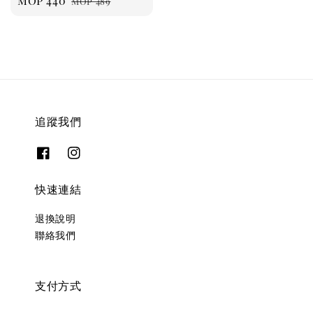
Sale
MOP 440
Regular
MOP 489
price
price
追蹤我們
快速連結
退換說明
聯絡我們
支付方式