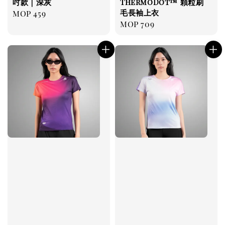
吋款｜深灰
ThermoDot™ 顆粒刷
毛長袖上衣
Regular
MOP 459
Regular
MOP 709
price
price