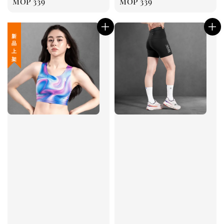
Regular
MOP 339
Regular
MOP 339
price
price
新 品 上 架