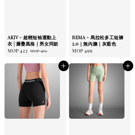
AKIV - 超輕短袖運動上
REMA - 馬拉松多工短褲
衣 | 層疊風格｜男女同款
2.0｜無內膽｜灰藍色
Sale
MOP 422
Regular
Regular
MOP 499
MOP 469
price
price
price