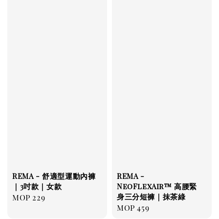
REMA - 舒適型運動內褲
REMA -
｜3吋款｜女款
NeoFlexAir™ 高腰緊
身三分短褲｜抹茶綠
Regular
MOP 229
Regular
MOP 459
price