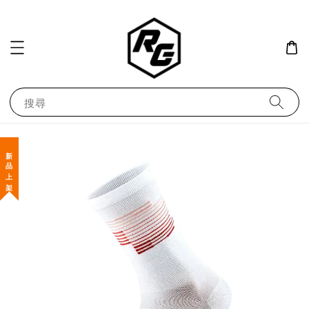
搜尋
新 品 上 架