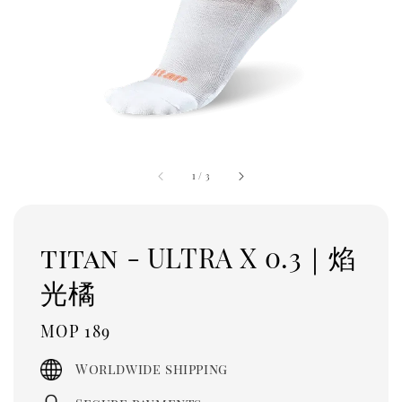
1
/
3
titan - ULTRA X 0.3｜焰
光橘
Regular
MOP 189
price
Worldwide shipping