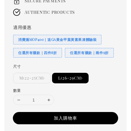
Secure payments
Authentic products
適用優惠
消費滿MOP400｜送GA黃金甲葉黃素果凍體驗裝
任選所有襪款｜四件8折
任選所有襪款｜兩件9折
尺寸
M(22-25CM)
L(26-29CM)
數量
加入購物車