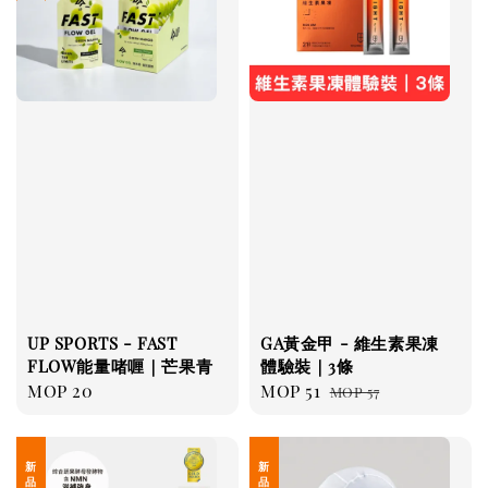
UP SPORTS - FAST
GA黃金甲 - 維生素果凍
FLOW能量啫喱｜芒果青
體驗裝｜3條
Regular
MOP 20
Sale
MOP 51
Regular
MOP 57
price
price
price
新 品 上 架
新 品 上 架