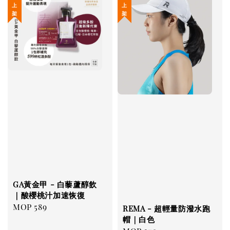
GA黃金甲 - 白藜蘆醇飲
｜酸櫻桃汁加速恢復
Regular
MOP 589
REMA - 超輕量防潑水跑
price
帽｜白色