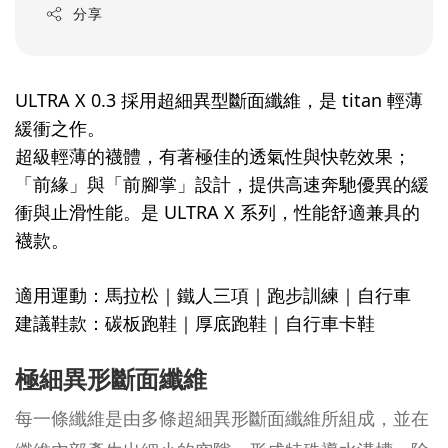
分享
ULTRA X 0.3 採用超細異型斷面纖維，是 titan 輕薄
緩衝之作。
超級輕薄的襪體，有著極佳的透氣性與快乾效果；
「前緣」與「前腳掌」設計，提供高速奔馳優異的緩
衝與止滑性能。是 ULTRA X 系列，性能舒適兼具的
襪款。
適用運動：馬拉松｜鐵人三項｜跑步訓練｜自行車
建議鞋款：碳板跑鞋｜厚底跑鞋｜自行車卡鞋
極細異形斷面纖維
每一條纖維是由多條超細異形斷面纖維所組成，並在