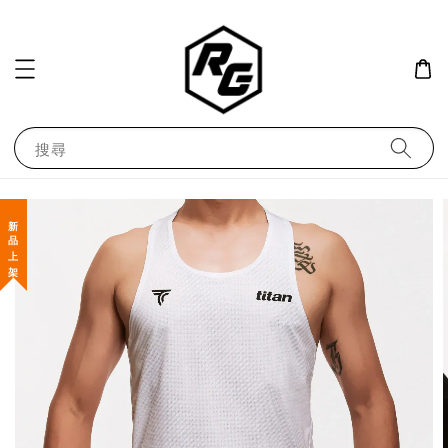
搜尋
新 品 上 架