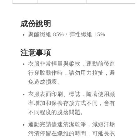
成份說明
聚酯纖維 85% / 彈性纖維 15%
注意事項
衣服非常輕量與柔軟，運動前後進
行穿脫動作時，請勿用力拉扯，避
免造成損壞。
衣服表面印刷、標誌，隨著使用頻
率增加和保養存放方式不同，會有
不同程度的脫落問題。
運動完請儘速清潔乾淨，減短汗垢
污漬停留在纖維的時間，可延長衣