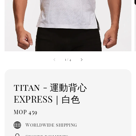
1
/
4
titan - 運動背心
EXPRESS｜白色
Regular
MOP 459
price
Worldwide shipping