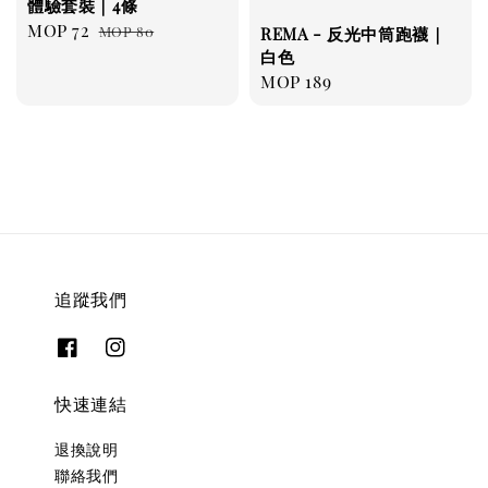
體驗套裝｜4條
Sale
MOP 72
Regular
MOP 80
REMA - 反光中筒跑襪｜
price
price
白色
Regular
MOP 189
price
追蹤我們
快速連結
退換說明
聯絡我們