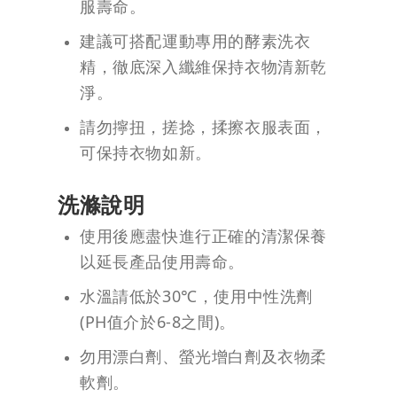
服壽命。
建議可搭配運動專用的酵素洗衣
精，徹底深入纖維保持衣物清新乾
淨。
請勿擰扭，搓捻，揉擦衣服表面，
可保持衣物如新。
洗滌說明
使用後應盡快進行正確的清潔保養
以延長產品使用壽命。
水溫請低於30℃，使用中性洗劑
(PH值介於6-8之間)。
勿用漂白劑、螢光增白劑及衣物柔
軟劑。