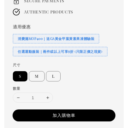
Secure payments
Authentic products
適用優惠
消費滿MOP400｜送GA黃金甲葉黃素果凍體驗裝
任選運動服裝｜兩件或以上可享9折 (只限正價之現貨)
尺寸
S
M
L
數量
加入購物車