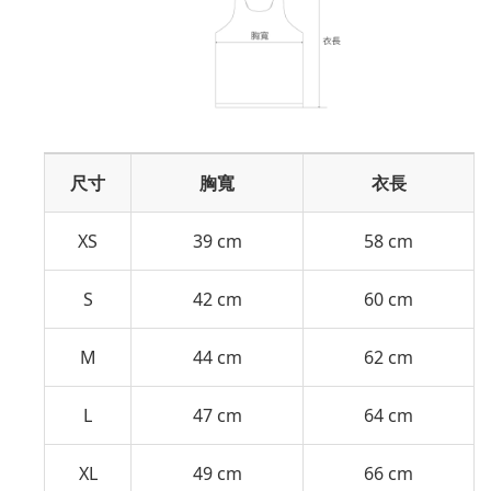
尺寸
胸寬
衣長
XS
39 cm
58 cm
S
42 cm
60 cm
M
44 cm
62 cm
L
47 cm
64 cm
XL
49 cm
66 cm