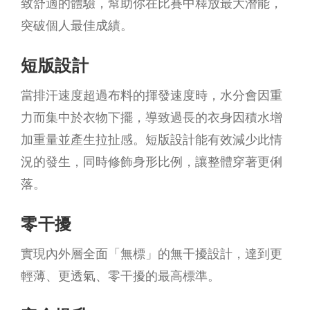
致舒適的體驗，幫助你在比賽中釋放最大潛能，
突破個人最佳成績。
短版設計
當排汗速度超過布料的揮發速度時，水分會因重
力而集中於衣物下擺，導致過長的衣身因積水增
加重量並產生拉扯感。短版設計能有效減少此情
況的發生，同時修飾身形比例，讓整體穿著更俐
落。
零干擾
實現內外層全面「無標」的無干擾設計，達到更
輕薄、更透氣、零干擾的最高標準。