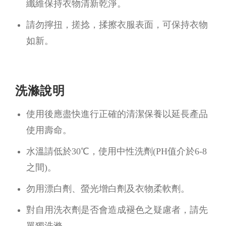
纖維保持衣物清新乾淨。
請勿擰扭，搓捻，揉擦衣服表面，可保持衣物
如新。
洗滌說明
使用後應盡快進行正確的清潔保養以延長產品
使用壽命。
水溫請低於30℃，使用中性洗劑(PH值介於6-8
之間)。
勿用漂白劑、螢光增白劑及衣物柔軟劑。
對自用洗衣劑是否會造成褪色之疑慮者，請先
單獨洗滌。