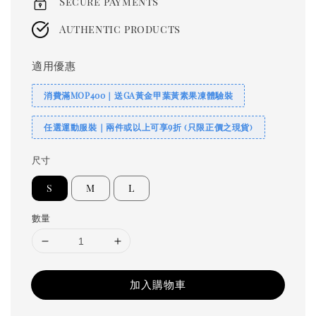
Secure payments
Authentic products
適用優惠
消費滿MOP400｜送GA黃金甲葉黃素果凍體驗裝
任選運動服裝｜兩件或以上可享9折 (只限正價之現貨)
尺寸
S
M
L
數量
加入購物車