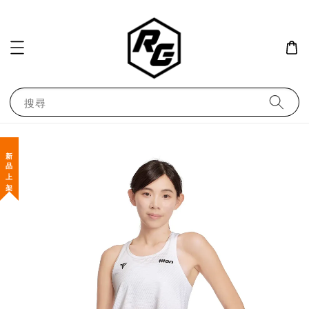
搜尋
新 品 上 架