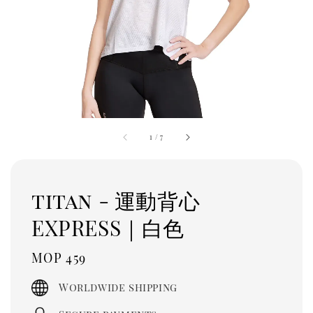
1
/
7
titan - 運動背心
EXPRESS｜白色
Regular
MOP 459
price
Worldwide shipping