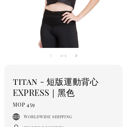
1
/
5
titan - 短版運動背心
EXPRESS｜黑色
Regular
MOP 459
price
Worldwide shipping