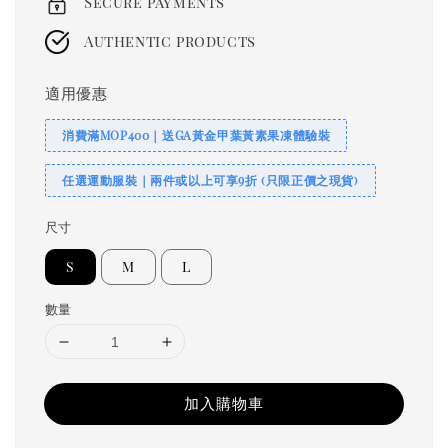
Secure payments
Authentic products
適用優惠
消費滿MOP400｜送GA黃金甲葉黃素果凍體驗裝
任選運動服裝｜兩件或以上可享9折 (只限正價之現貨)
尺寸
S
M
L
數量
加入購物車