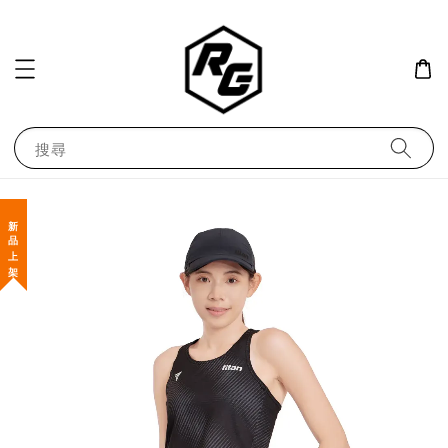
搜尋
新 品 上 架