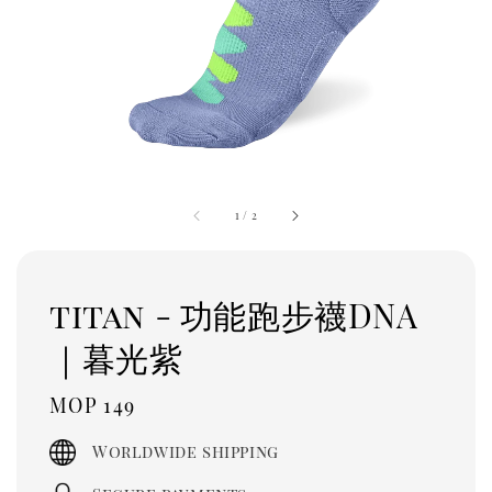
1
/
2
titan - 功能跑步襪DNA
｜暮光紫
Regular
MOP 149
price
Worldwide shipping