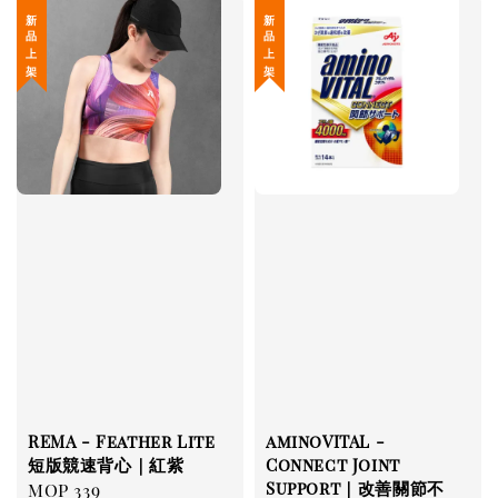
新 品 上 架
新 品 上 架
REMA - Feather Lite
aminoVITAL -
短版競速背心｜紅紫
Connect Joint
Support｜改善關節不
Regular
MOP 339