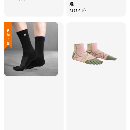
適
price
Regular
MOP 16
price
新 品 上 架