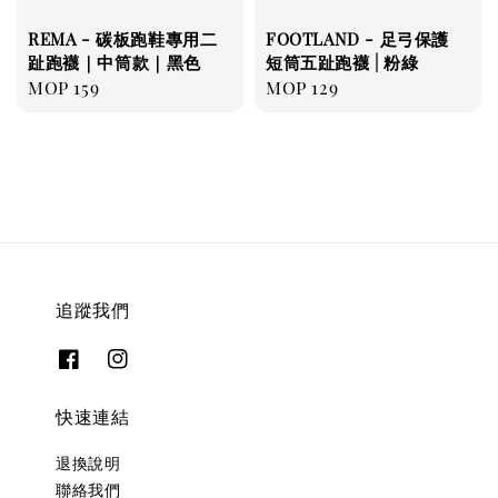
REMA - 碳板跑鞋專用二
FOOTLAND - 足弓保護
趾跑襪｜中筒款｜黑色
短筒五趾跑襪 | 粉綠
Regular
MOP 159
Regular
MOP 129
price
price
追蹤我們
快速連結
退換說明
聯絡我們