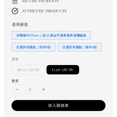
Secure payments
Authentic products
適用優惠
消費滿MOP400｜送GA黃金甲葉黃素果凍體驗裝
任選所有襪款｜四件8折
任選所有襪款｜兩件9折
尺寸
M(22-25CM)
L(26-28CM)
數量
加入購物車