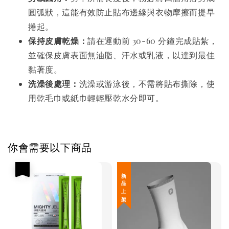
圓弧狀，這能有效防止貼布邊緣與衣物摩擦而提早
捲起。
保持皮膚乾燥：
請在運動前 30-60 分鐘完成貼紮，
並確保皮膚表面無油脂、汗水或乳液，以達到最佳
黏著度。
洗澡後處理：
洗澡或游泳後，不需將貼布撕除，使
用乾毛巾或紙巾輕輕壓乾水分即可。
你會需要以下商品
優惠
新 品 上 架