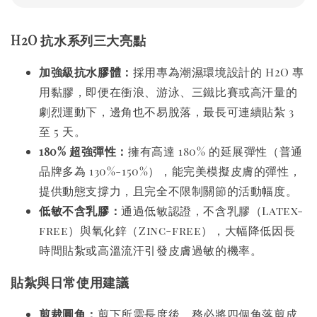
H2O 抗水系列三大亮點
加強級抗水膠體：
採用專為潮濕環境設計的 H2O 專
用黏膠，即便在衝浪、游泳、三鐵比賽或高汗量的
劇烈運動下，邊角也不易脫落，最長可連續貼紮 3
至 5 天。
180% 超強彈性：
擁有高達 180% 的延展彈性（普通
品牌多為 130%-150%），能完美模擬皮膚的彈性，
提供動態支撐力，且完全不限制關節的活動幅度。
低敏不含乳膠：
通過低敏認證，不含乳膠（Latex-
free）與氧化鋅（Zinc-free），大幅降低因長
時間貼紮或高溫流汗引發皮膚過敏的機率。
貼紮與日常使用建議
剪裁圓角：
剪下所需長度後，務必將四個角落剪成