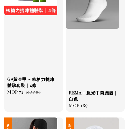
GA黃金甲 - 核糖力捷凍
體驗套裝｜4條
Sale
MOP 72
Regular
MOP 80
REMA - 反光中筒跑襪｜
price
price
白色
Regular
MOP 189
price
新 品 上 架
新 品 上 架