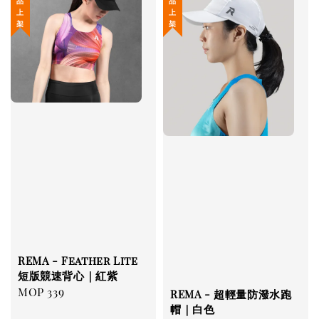
REMA - Feather Lite
短版競速背心｜紅紫
Regular
MOP 339
REMA - 超輕量防潑水跑
price
帽｜白色