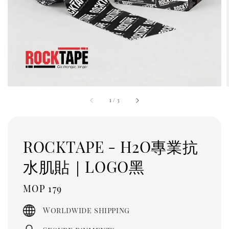
1
/
3
ROCKTAPE - H2O專業抗
水肌貼｜LOGO黑
Regular
MOP 179
price
Worldwide shipping