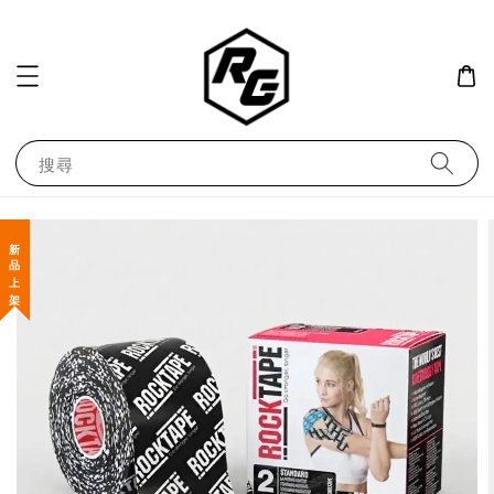
搜尋
新 品 上 架