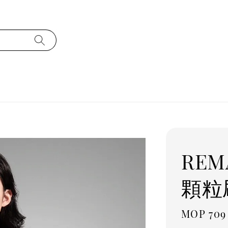
REM
顆粒
Regula
MOP 709