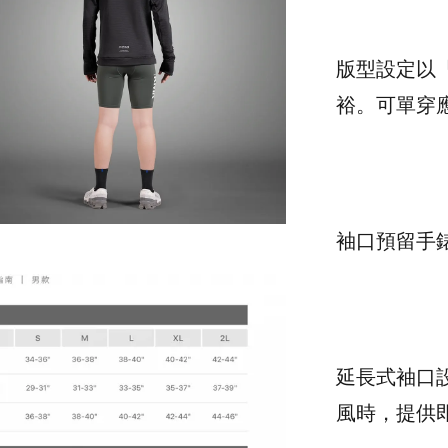
版型設定以
裕。可單穿
袖口預留手
延長式袖口
風時，提供