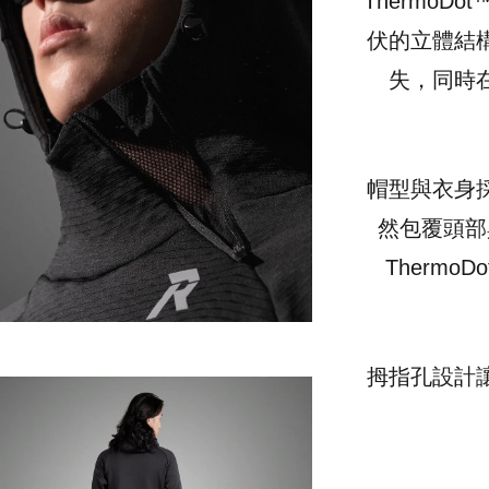
Thermo
伏的立體結
失，同時
帽型與衣身
然包覆頭部
Therm
拇指孔設計