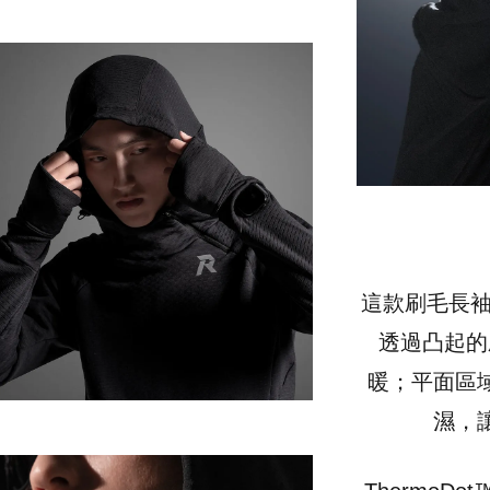
這款刷毛長袖上
透過凸起的
暖；平面區
濕，