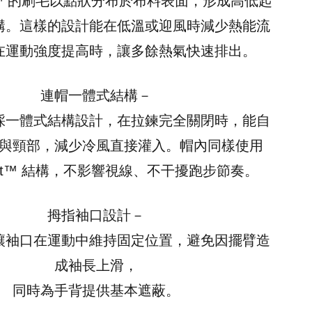
Dot™ 的刷毛以點狀分布於布料表面，形成高低起
構。這樣的設計能在低溫或迎風時減少熱能流
在運動強度提高時，讓多餘熱氣快速排出。
連帽一體式結構－
採一體式結構設計，在拉鍊完全關閉時，能自
與頸部，減少冷風直接灌入。帽內同樣使用
oDot™ 結構，不影響視線、不干擾跑步節奏。
拇指袖口設計－
讓袖口在運動中維持固定位置，避免因擺臂造
成袖長上滑，
同時為手背提供基本遮蔽。