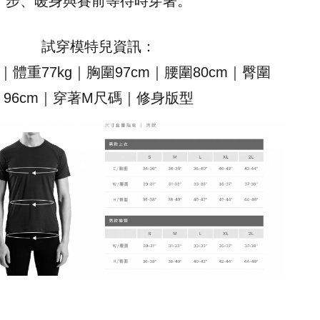
步、暖身與賽前等待時穿著。
試穿模特兒資訊：
m｜體重77kg｜胸圍97cm｜腰圍80cm｜臀圍
96cm｜穿著M尺碼｜修身版型