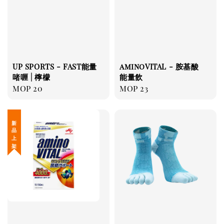
UP SPORTS - FAST能量
aminoVITAL - 胺基酸
啫喱 | 檸檬
能量飲
Regular
MOP 20
Regular
MOP 23
price
price
新 品 上 架