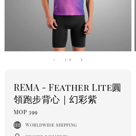
1
/
6
REMA - Feather Lite圓
領跑步背心｜幻彩紫
Regular
MOP 399
price
Worldwide shipping