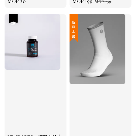
Regular
MOP 20
Sale
MOP 199
Regular
MOP 259
price
price
price
優惠
新 品 上 架