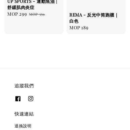
UP SPORTS - 運動魚油 |
舒緩肌肉炎症
Sale
MOP 299
Regular
MOP 359
REMA - 反光中筒跑襪｜
price
price
白色
Regular
MOP 189
price
追蹤我們
快速連結
退換說明