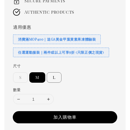
Secure payments
Authentic products
適用優惠
消費滿MOP400｜送GA黃金甲葉黃素果凍體驗裝
任選運動服裝｜兩件或以上可享9折 (只限正價之現貨)
尺寸
S
M
L
數量
加入購物車