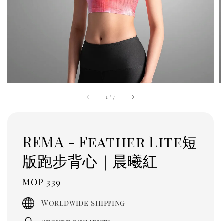
1
/
7
REMA - Feather Lite短
版跑步背心｜晨曦紅
Regular
MOP 339
price
Worldwide shipping