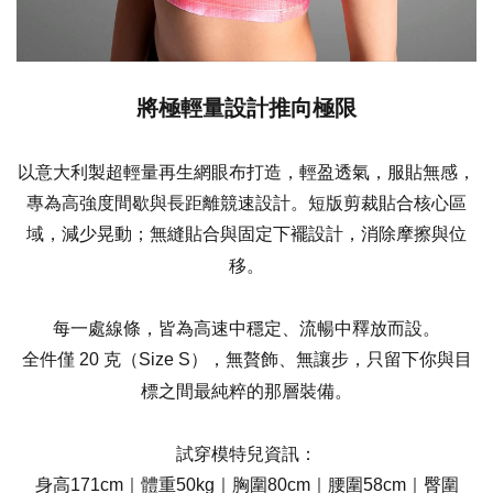
將極輕量設計推向極限
以意大利製超輕量再生網眼布打造，輕盈透氣，服貼無感，
專為高強度間歇與長距離競速設計。短版剪裁貼合核心區
域，減少晃動；無縫貼合與固定下襬設計，消除摩擦與位
移。
每一處線條，皆為高速中穩定、流暢中釋放而設。
全件僅 20 克（Size S），無贅飾、無讓步，只留下你與目
標之間最純粹的那層裝備。
試穿模特兒資訊：
身高171cm｜體重50kg｜胸圍80cm｜腰圍58cm｜臀圍