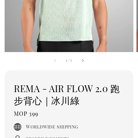
1
/
7
REMA - AIR FLOW 2.0 跑
步背心｜冰川綠
Regular
MOP 399
price
Worldwide shipping