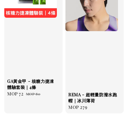
GA黃金甲 - 核糖力捷凍
體驗套裝｜4條
Sale
MOP 72
Regular
MOP 80
REMA - 超輕量防潑水跑
price
price
帽｜冰川薄荷
Regular
MOP 279
price