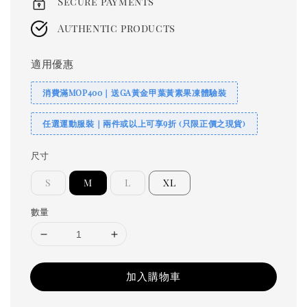
Secure payments
Authentic products
適用優惠
消費滿MOP400｜送GA黃金甲葉黃素果凍體驗裝
任選運動服裝｜兩件或以上可享9折 (只限正價之現貨)
尺寸
S
M
L
XL
數量
加入購物車