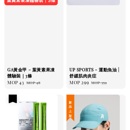
GA黃金甲 - 葉黃素果凍
UP SPORTS - 運動魚油 |
體驗裝｜3條
舒緩肌肉炎症
Sale
MOP 43
Regular
Sale
MOP 299
Regular
MOP 48
MOP 359
price
price
price
price
優惠
新 品 上 架