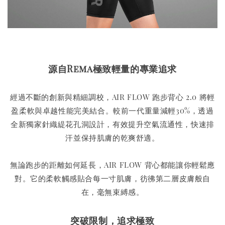
源自Rema極致輕量的專業追求
經過不斷的創新與精細調校，AIR FLOW 跑步背心 2.0 將輕
盈柔軟與卓越性能完美結合。較前一代重量減輕30%，透過
全新獨家針織緹花孔洞設計，有效提升空氣流通性，快速排
汗並保持肌膚的乾爽舒適。
無論跑步的距離如何延長，AIR FLOW 背心都能讓你輕鬆應
對。它的柔軟觸感貼合每一寸肌膚，彷彿第二層皮膚般自
在，毫無束縛感。
突破限制，追求極致