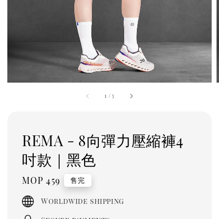
1
/
5
REMA - 8向彈力壓縮褲4
吋款｜黑色
Regular
MOP 459
售完
price
Worldwide shipping