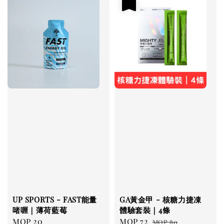
優惠
UP SPORTS - FAST能量
GA黃金甲 - 核糖力捷凍
啫喱｜薄荷藍莓
體驗套裝｜4條
Regular
MOP 20
Sale
MOP 72
Regular
MOP 80