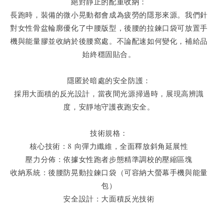
絕對靜止的配重收納：
長跑時，裝備的微小晃動都會成為疲勞的隱形來源。我們針
對女性骨盆輪廓優化了中腰版型，後腰的拉鍊口袋可放置手
機與能量膠並收納於後腰窩處。不論配速如何變化，補給品
始終穩固貼合。
隱匿於暗處的安全防護：
採用大面積的反光設計，當夜間光源掃過時，展現高辨識
度，安靜地守護夜跑安全。
技術規格：
核心技術：8 向彈力纖維，全面釋放斜角延展性
壓力分佈：依據女性跑者步態精準調校的壓縮區塊
收納系統：後腰防晃動拉鍊口袋（可容納大螢幕手機與能量
包）
安全設計：大面積反光技術