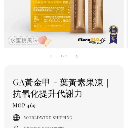
1
/
2
GA黃金甲 - 葉黃素果凍｜
抗氧化提升代謝力
Regular
MOP 469
price
Worldwide shipping