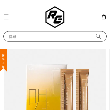
搜尋
新 品 上 架