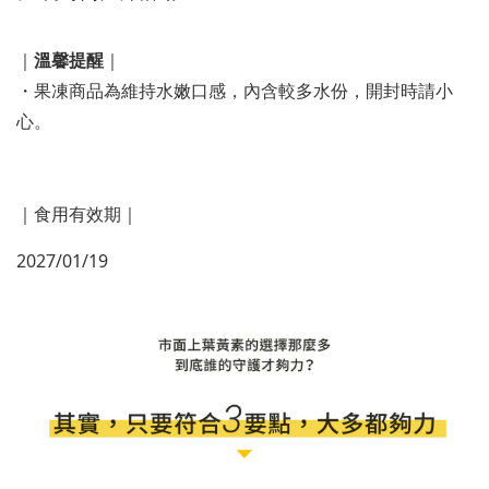
｜
溫馨提醒
｜
・果凍商品為維持水嫩口感，內含較多水份，開封時請小
心。
｜食用有效期｜
2027/01/19