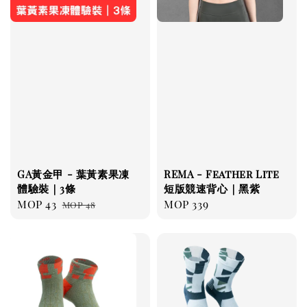
GA黃金甲 - 葉黃素果凍
REMA - Feather Lite
體驗裝｜3條
短版競速背心｜黑紫
Sale
MOP 43
Regular
Regular
MOP 339
MOP 48
price
price
price