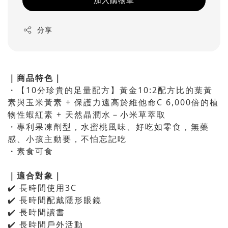
加入購物車
分享
｜商品特色｜
・【10分珍貴的足量配方】黃金10:2配方比的葉黃
素與玉米黃素 + 保護力遠高於維他命C 6,000倍的植
物性蝦紅素 + 天然晶潤水－小米草萃取
・專利果凍劑型，水蜜桃風味、好吃如零食，無藥
感、小孩主動要，不怕忘記吃
・素食可食
｜適合對象｜
✔️ 長時間使用3C
✔️ 長時間配戴隱形眼鏡
✔️ 長時間讀書
✔️ 長時間戶外活動