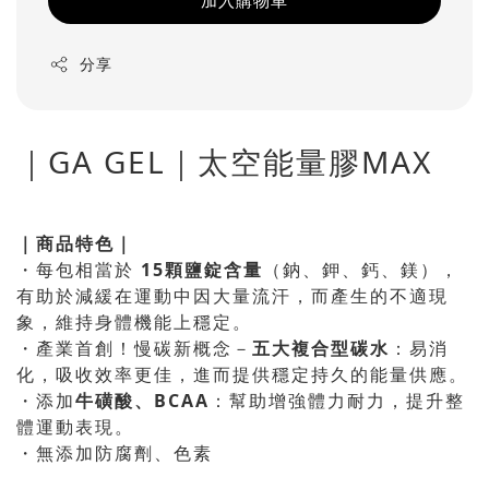
加入購物車
分享
｜GA GEL｜太空能量膠MAX
｜商品特色｜
・每包相當於
15顆鹽錠含量
（鈉、鉀、鈣、鎂），
有助於減緩在運動中因大量流汗，而產生的不適現
象，維持身體機能上穩定。
・產業首創！慢碳新概念－
五大複合型碳水
：易消
化，吸收效率更佳，進而提供穩定持久的能量供應。
・添加
牛磺酸、BCAA
：幫助增強體力耐力，提升整
體運動表現。
・無添加防腐劑、色素