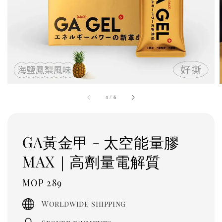
1
/
6
GA黃金甲 - 太空能量膠
MAX｜高劑量電解質
Regular
MOP 289
price
Worldwide shipping