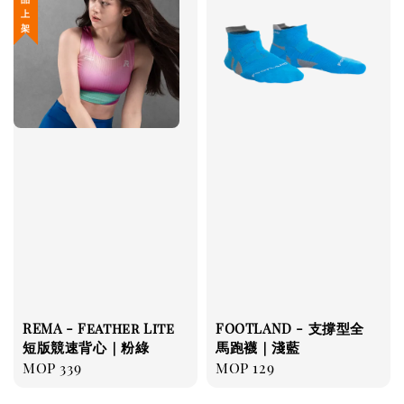
REMA - Feather Lite
FOOTLAND - 支撐型全
短版競速背心｜粉綠
馬跑襪｜淺藍
Regular
MOP 339
Regular
MOP 129
price
price