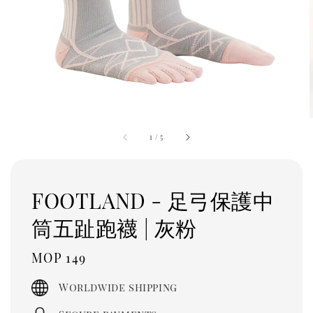
1
/
5
FOOTLAND - 足弓保護中
筒五趾跑襪 | 灰粉
Regular
MOP 149
price
Worldwide shipping