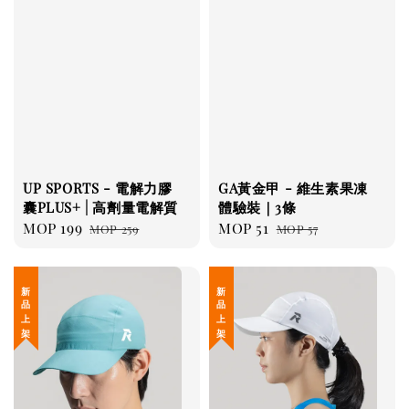
UP SPORTS - 電解力膠
GA黃金甲 - 維生素果凍
囊PLUS+ | 高劑量電解質
體驗裝｜3條
Sale
MOP 199
Regular
Sale
MOP 51
Regular
MOP 259
MOP 57
price
price
price
price
新 品 上 架
新 品 上 架