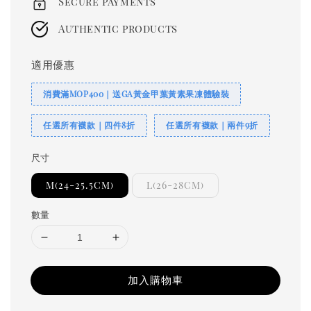
Secure payments
Authentic products
適用優惠
消費滿MOP400｜送GA黃金甲葉黃素果凍體驗裝
任選所有襪款｜四件8折
任選所有襪款｜兩件9折
尺寸
M(24-25.5CM)
L(26-28CM)
數量
加入購物車