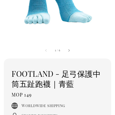
1
/
6
FOOTLAND - 足弓保護中
筒五趾跑襪｜青藍
Regular
MOP 149
price
Worldwide shipping