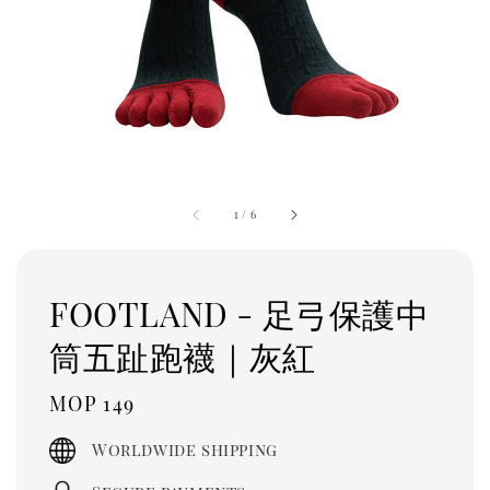
1
/
6
FOOTLAND - 足弓保護中
筒五趾跑襪｜灰紅
Regular
MOP 149
price
Worldwide shipping