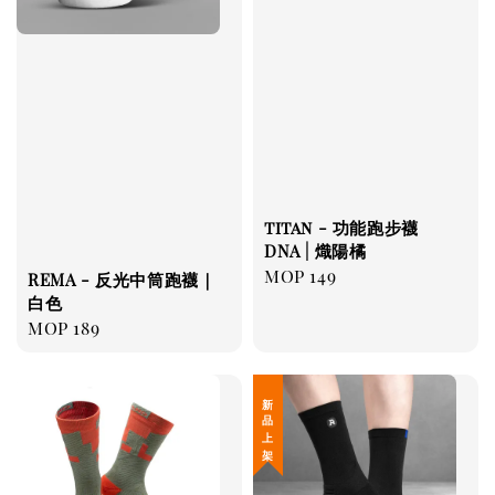
titan - 功能跑步襪
DNA | 熾陽橘
Regular
MOP 149
REMA - 反光中筒跑襪｜
price
白色
Regular
MOP 189
price
新 品 上 架