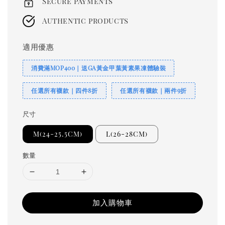
Secure payments
Authentic products
適用優惠
消費滿MOP400｜送GA黃金甲葉黃素果凍體驗裝
任選所有襪款｜四件8折
任選所有襪款｜兩件9折
尺寸
M(24-25.5CM)
L(26-28CM)
數量
加入購物車