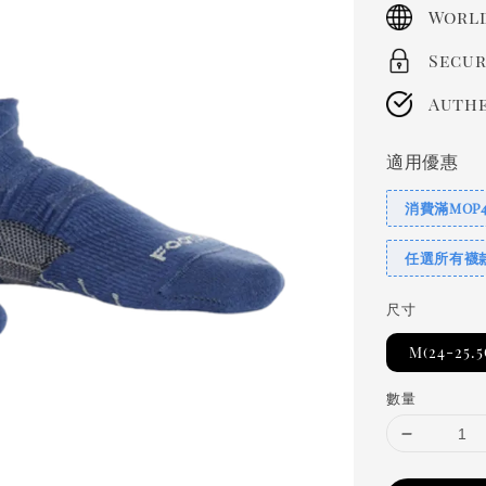
price
World
Secur
Authe
適用優惠
消費滿MOP
任選所有襪
尺寸
M(24-25.
數量