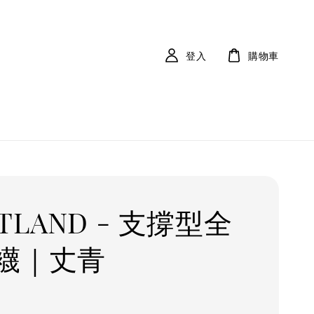
登入
購物車
TLAND - 支撐型全
襪｜丈青
r