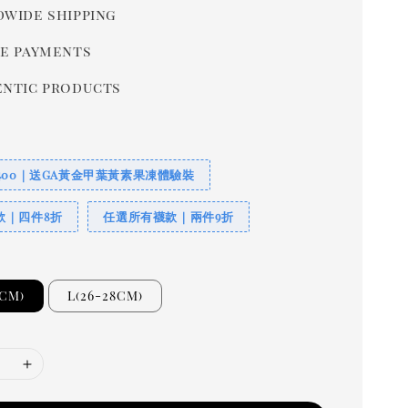
wide shipping
e payments
ntic products
400｜送GA黃金甲葉黃素果凍體驗裝
款｜四件8折
任選所有襪款｜兩件9折
5CM)
L(26-28CM)