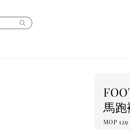
FOO
馬跑
Regula
MOP 129