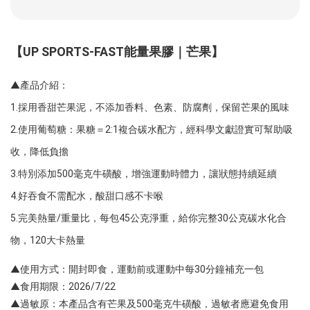
【UP SPORTS-FAST能量果膠｜芒果】
▲產品介紹：
1.採用香甜芒果泥，不添加香料、色素、防腐劑，保留芒果的風味
2.使用葡萄糖：果糖＝2:1複合碳水配方，經科學文獻證實可幫助吸
收，降低負擔
3.特別添加500毫克牛磺酸，增強運動時體力，讓狀態持續延續
4.好吞食不需配水，酸甜口感不卡喉
5.完美熱量/重量比，每包45公克淨重，給你完整30公克碳水化合
物，120大卡熱量
▲使用方式：開封即食，運動前或運動中每30分鐘補充一包
▲食用期限：2026/7/22
▲過敏原：本產品含有芒果及500毫克牛磺酸，過敏者應避免食用