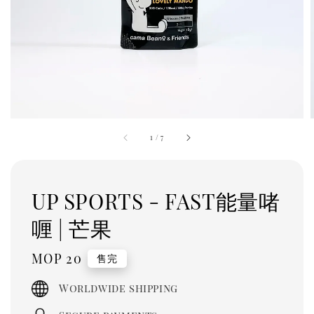
1
/
7
UP SPORTS - FAST能量啫
喱 | 芒果
Regular
MOP 20
售完
price
Worldwide shipping