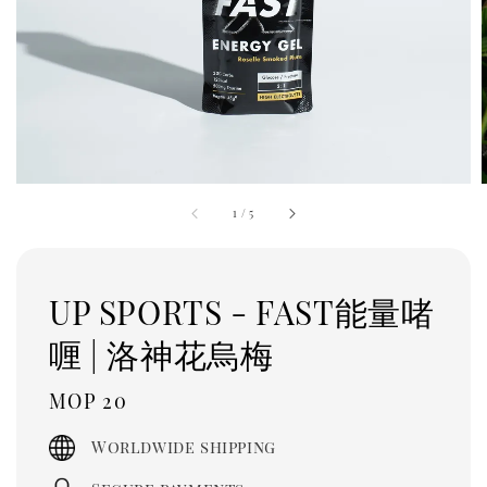
1
/
5
UP SPORTS - FAST能量啫
喱 | 洛神花烏梅
Regular
MOP 20
price
Worldwide shipping