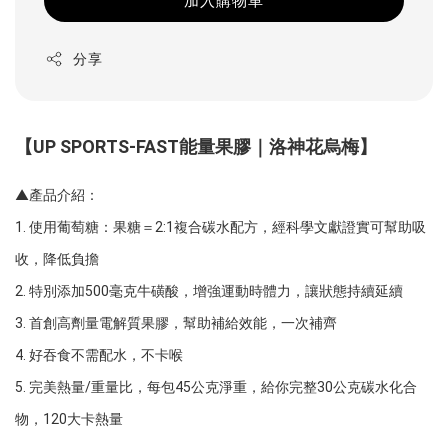
加入購物車
分享
【UP SPORTS-FAST能量果膠｜洛神花烏梅】
▲產品介紹：
1. 使用葡萄糖：果糖＝2:1複合碳水配方，經科學文獻證實可幫助吸
收，降低負擔
2. 特別添加500毫克牛磺酸，增強運動時體力，讓狀態持續延續
3. 首創高劑量電解質果膠，幫助補給效能，一次補齊
4. 好吞食不需配水，不卡喉
5. 完美熱量/重量比，每包45公克淨重，給你完整30公克碳水化合
物，120大卡熱量