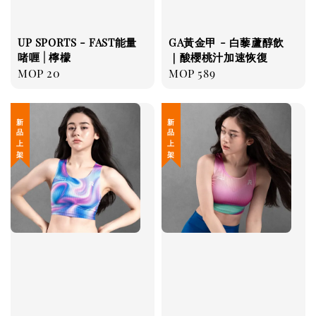
UP SPORTS - FAST能量
GA黃金甲 - 白藜蘆醇飲
啫喱 | 檸檬
｜酸櫻桃汁加速恢復
Regular
MOP 20
Regular
MOP 589
price
price
新 品 上 架
新 品 上 架