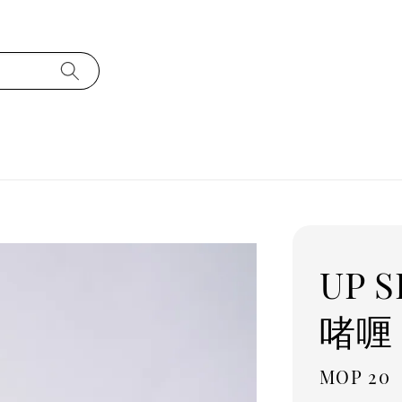
UP 
啫喱 
Regula
MOP 20