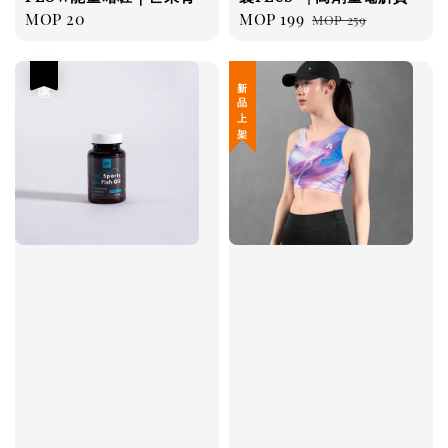
Regular
MOP 20
Sale
MOP 199
Regular
MOP 259
price
price
price
優惠
新 品 上 架