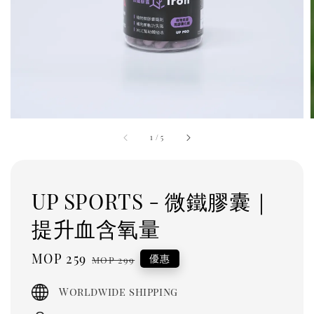
1
/
5
UP SPORTS - 微鐵膠囊｜
提升血含氧量
Sale
MOP 259
Regular
優惠
MOP 299
price
price
Worldwide shipping