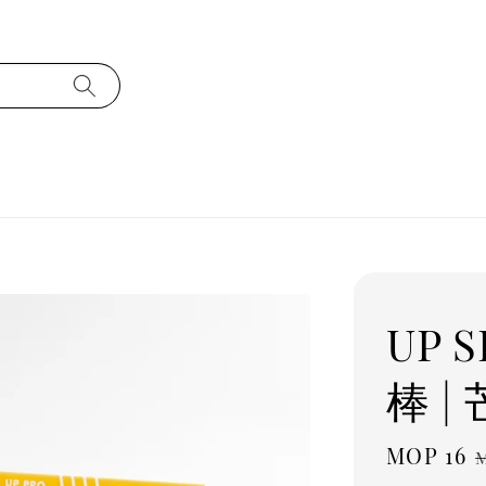
UP 
棒 |
Sale
MOP 16