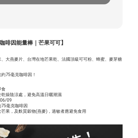
咖啡因能量棒｜芒果可可
】
米、大燕麥片、台灣在地芒果乾、法國頂級可可粉、蜂蜜、麥芽糖
約75毫克咖啡因！
即食
於乾燥陰涼處，避免高溫日曬潮濕
6/09
75毫克咖啡因
芒果，及麩質穀物(燕麥)，過敏者應避免食用