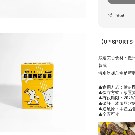
分享
【
UP
SPORTS-
嚴選安心食材：糙
製成
特別添加瓜拿納萃取
▲食用方式：
拆封
▲保存方式：放置
▲有效期限：2026/0
▲備註：本產品含約
▲過敏原：本產品含
▲全素可食