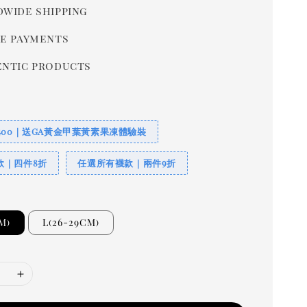
wide shipping
e payments
ntic products
400｜送GA黃金甲葉黃素果凍體驗裝
款｜四件8折
任選所有襪款｜兩件9折
M)
L(26-29CM)