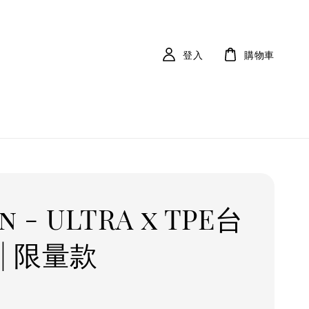
登入
購物車
n - ULTRA x TPE台
| 限量款
r