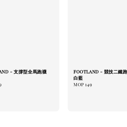
LAND - 支撐型全馬跑襪
FOOTLAND - 競技二鐵跑
白藍
ar
9
Regular
MOP 149
price