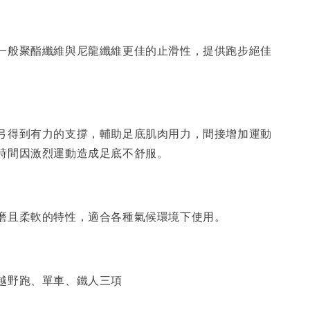
一般聚酯纖維與尼龍纖維更佳的止滑性，提供跑步絕佳
弓得到有力的支撐，輔助足底肌肉用力，間接增加運動
時間因激烈運動造成足底不舒服。
磨且柔軟的特性，適合各種氣候環境下使用。
越野跑、單車、鐵人三項