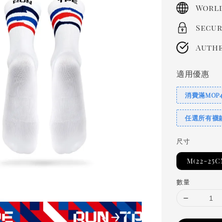
price
World
Secur
Authe
適用優惠
消費滿MOP
任選所有襪
尺寸
M(22-25C
數量