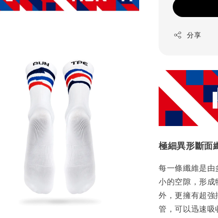
分享
極細異形斷面
每一條纖維是由
小的空隙，形成
外，更擁有超強
管，可以迅速吸