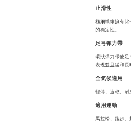
止滑性
極細纖維擁有比
的穩定性。
足弓彈力帶
環狀彈力帶使足
表現並且緩和長
全氣候適用
輕薄、速乾、耐
適用運動
馬拉松、跑步、