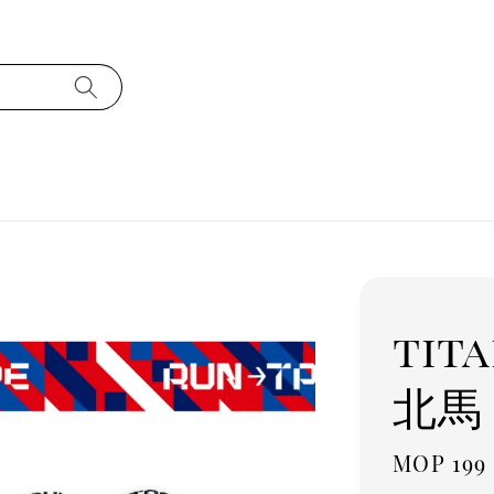
tita
北馬 
Regula
MOP 199