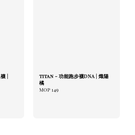
襪 |
titan - 功能跑步襪DNA | 熾陽
橘
Regular
MOP 149
price